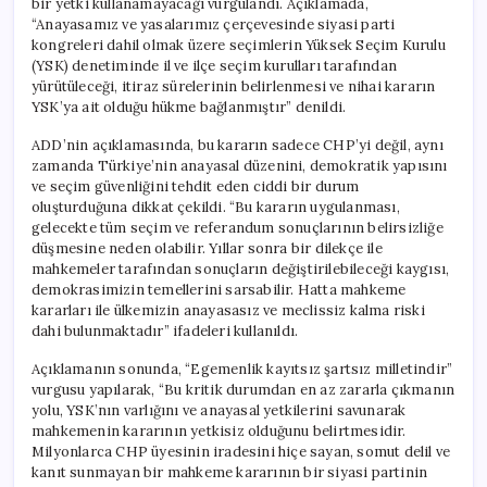
bir yetki kullanamayacağı vurgulandı. Açıklamada,
için
“Anayasamız ve yasalarımız çerçevesinde siyasi parti
kongreleri dahil olmak üzere seçimlerin Yüksek Seçim Kurulu
(YSK) denetiminde il ve ilçe seçim kurulları tarafından
yürütüleceği, itiraz sürelerinin belirlenmesi ve nihai kararın
YSK’ya ait olduğu hükme bağlanmıştır” denildi.
ADD’nin açıklamasında, bu kararın sadece CHP’yi değil, aynı
zamanda Türkiye’nin anayasal düzenini, demokratik yapısını
ve seçim güvenliğini tehdit eden ciddi bir durum
oluşturduğuna dikkat çekildi. “Bu kararın uygulanması,
gelecekte tüm seçim ve referandum sonuçlarının belirsizliğe
düşmesine neden olabilir. Yıllar sonra bir dilekçe ile
mahkemeler tarafından sonuçların değiştirilebileceği kaygısı,
demokrasimizin temellerini sarsabilir. Hatta mahkeme
kararları ile ülkemizin anayasasız ve meclissiz kalma riski
dahi bulunmaktadır” ifadeleri kullanıldı.
Açıklamanın sonunda, “Egemenlik kayıtsız şartsız milletindir”
vurgusu yapılarak, “Bu kritik durumdan en az zararla çıkmanın
yolu, YSK’nın varlığını ve anayasal yetkilerini savunarak
mahkemenin kararının yetkisiz olduğunu belirtmesidir.
Milyonlarca CHP üyesinin iradesini hiçe sayan, somut delil ve
kanıt sunmayan bir mahkeme kararının bir siyasi partinin