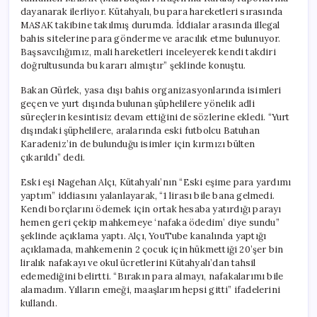
dayanarak ilerliyor. Kütahyalı, bu para hareketleri sırasında
MASAK takibine takılmış durumda. İddialar arasında illegal
bahis sitelerine para gönderme ve aracılık etme bulunuyor.
Başsavcılığımız, mali hareketleri inceleyerek kendi takdiri
doğrultusunda bu kararı almıştır” şeklinde konuştu.
Bakan Gürlek, yasa dışı bahis organizasyonlarında isimleri
geçen ve yurt dışında bulunan şüphelilere yönelik adli
süreçlerin kesintisiz devam ettiğini de sözlerine ekledi. “Yurt
dışındaki şüphelilere, aralarında eski futbolcu Batuhan
Karadeniz’in de bulunduğu isimler için kırmızı bülten
çıkarıldı” dedi.
Eski eşi Nagehan Alçı, Kütahyalı’nın “Eski eşime para yardımı
yaptım” iddiasını yalanlayarak, “1 lirası bile bana gelmedi.
Kendi borçlarını ödemek için ortak hesaba yatırdığı parayı
hemen geri çekip mahkemeye ‘nafaka ödedim’ diye sundu”
şeklinde açıklama yaptı. Alçı, YouTube kanalında yaptığı
açıklamada, mahkemenin 2 çocuk için hükmettiği 20’şer bin
liralık nafakayı ve okul ücretlerini Kütahyalı’dan tahsil
edemediğini belirtti. “Bırakın para almayı, nafakalarımı bile
alamadım. Yılların emeği, maaşlarım hepsi gitti” ifadelerini
kullandı.