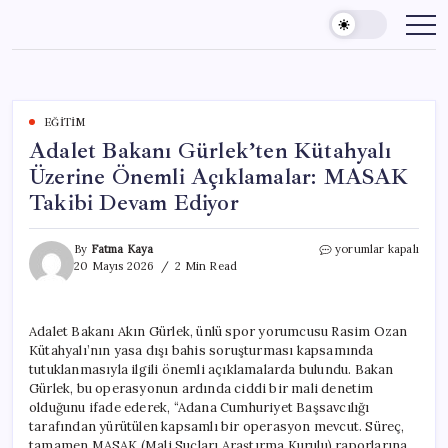
Skip
to
content
EĞITIM
Adalet Bakanı Gürlek’ten Kütahyalı
Üzerine Önemli Açıklamalar: MASAK
Takibi Devam Ediyor
Adalet
By
Fatma Kaya
yorumlar kapalı
Bakanı
20 Mayıs 2026
2 Min Read
Gürlek’ten
Kütahyalı
Üzerine
Adalet Bakanı Akın Gürlek, ünlü spor yorumcusu Rasim Ozan
Önemli
Kütahyalı’nın yasa dışı bahis soruşturması kapsamında
Açıklamalar:
MASAK
tutuklanmasıyla ilgili önemli açıklamalarda bulundu. Bakan
Takibi
Gürlek, bu operasyonun ardında ciddi bir mali denetim
Devam
olduğunu ifade ederek, “Adana Cumhuriyet Başsavcılığı
Ediyor
tarafından yürütülen kapsamlı bir operasyon mevcut. Süreç,
için
tamamen MASAK (Mali Suçları Araştırma Kurulu) raporlarına