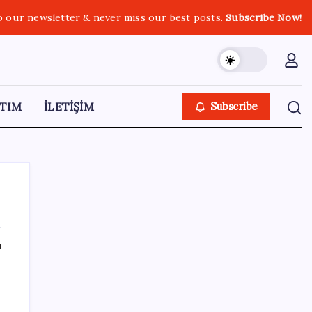
o our newsletter & never miss our best posts.
Subscribe Now!
TIM
İLETİŞİM
Subscribe
ı
SON YAZILAR
Meclis’e sunuldu… TBMM Başkanı Numan
Kurtulmuş’tan ‘çerçeve yasa’ açıklaması: