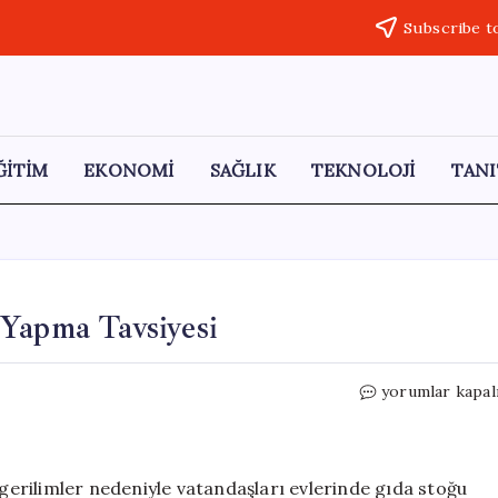
Subscribe t
ĞİTİM
EKONOMİ
SAĞLIK
TEKNOLOJİ
TANI
Yapma Tavsiyesi
Acil
yorumlar kapal
Durumlar
İçin
Gıda
Stoğu
 gerilimler nedeniyle vatandaşları evlerinde gıda stoğu