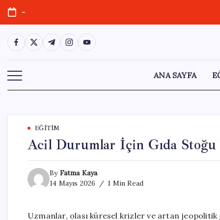
Skip
-
to
content
https://www.facebook.com/
https://twitter.com/
https://t.me/
https://www.instagram.com/
https://youtube.com/
ANA SAYFA
E
EĞITIM
Acil Durumlar İçin Gıda Stoğu 
By
Fatma Kaya
14 Mayıs 2026
1 Min Read
Uzmanlar, olası küresel krizler ve artan jeopolitik