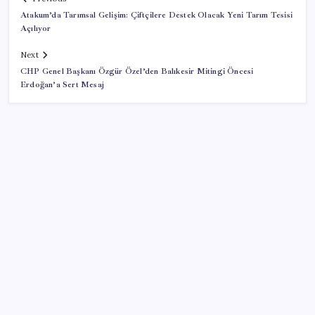
Atakum’da Tarımsal Gelişim: Çiftçilere Destek Olacak Yeni Tarım Tesisi
Açılıyor
Next
CHP Genel Başkanı Özgür Özel’den Balıkesir Mitingi Öncesi
Erdoğan’a Sert Mesaj
SON YAZILAR
Honor Magic V6 Türkiye’de: İşte Fiyatı ve Özellikleri
Meclis’e sunuldu… TBMM Başkanı Numan
Kurtulmuş’tan ‘çerçeve yasa’ açıklaması: ‘Türkiye’nin