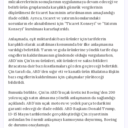
müzakerelerinin sonuçlarının uygulanmaya devam edeceği ve
belirli ürün gruplarında karşılıklı gümrük vergilerinin
düşürülmesi ile ticaret hacminin artırılmasının amaçlandığı
ifade edildi. Ayrıca, ticaret ve yatırım konularındaki
sorunların ele alınabilmesi için “Ticaret Konseyi” ve “Yatırım
Konseyi” kurulması kararlaştırıldı.
Anlaşmada, eşit miktardaki bazı ürünler için tarifelerin
karşılıklı olarak azaltılması konusunda bir ilke anlaşmasına
varıldığı belirtildi. Tarım ve gıda ürünlerine yönelik tarife dışı
engellerin kaldırılmasının gündemde olduğu vurgulanırken,
ABD’nin Çin’in su ürünleri, süt ürünleri ve saksı bitkileri
ihracatına dair bazı kısıtlamaları gözden geçireceği belirtildi.
Çin tarafı da, ABD’den sığır eti ve kanatlı ürün ithalatına ilişkin
bazı engellerin kaldırılması için çalışmalar yürüteceği
bildirildi.
Bununla birlikte, Çin’in ABD’li uçak üreticisi Boeing’den 200
yolcu uçağı satın almasına yönelik anlaşmanın da sağlandığı
açıklandı. ABD’nin uçak motoru ve yedek parça tedarikini
garanti edeceği de ifade edildi. ABD Başkanı Donald Trump,
13-15 Mayıs tarihlerinde gerçekleştirdiği Çin ziyaretinin
ardından bu önemli anlaşmayı kamuoyuna duyurmuş, Boeing
de durumu onaylamıştı.