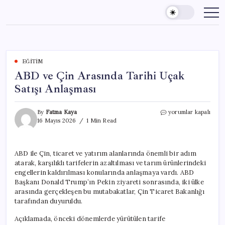
Skip
to
content
EĞITIM
ABD ve Çin Arasında Tarihi Uçak
Satışı Anlaşması
ABD
By
Fatma Kaya
yorumlar kapalı
ve
16 Mayıs 2026
1 Min Read
Çin
Arasında
Tarihi
ABD ile Çin, ticaret ve yatırım alanlarında önemli bir adım
Uçak
atarak, karşılıklı tarifelerin azaltılması ve tarım ürünlerindeki
Satışı
Anlaşması
engellerin kaldırılması konularında anlaşmaya vardı. ABD
için
Başkanı Donald Trump’ın Pekin ziyareti sonrasında, iki ülke
arasında gerçekleşen bu mutabakatlar, Çin Ticaret Bakanlığı
tarafından duyuruldu.
Açıklamada, önceki dönemlerde yürütülen tarife