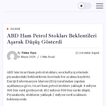
Skip
to
content
HABER
ABD Ham Petrol Stokları Beklentileri
Aşarak Düşüş Gösterdi
ABD
By
Fatma Kaya
yorumlar kapalı
Ham
13 Mayıs 2026
1 Min Read
Petrol
Stokları
Beklentileri
ABD’nin ticari ham petrol stokları, son hafta içerisinde
Aşarak
piyasalardaki beklentilerin üzerinde bir azalma kaydetti.
Düşüş
Gösterdi
Enerji Enformasyon İdaresi (EIA) tarafından yapılan
için
açıklamaya göre, ticari ham petrol stokları yaklaşık 4 milyon
300 bin varil gerileyerek 452 milyon 900 bin varile düştü.
Piyasalarda, stokların yaklaşık 2 milyon varil azalması
bekleniyordu.