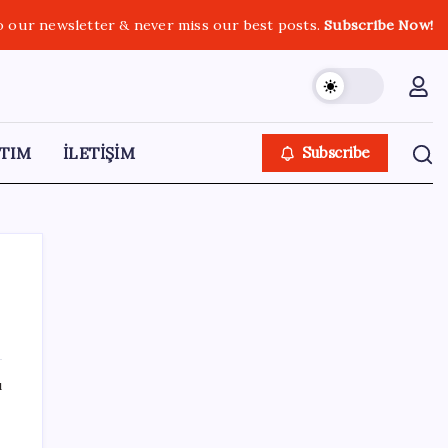
o our newsletter & never miss our best posts.
Subscribe Now!
TIM
İLETİŞİM
Subscribe
SON YAZILAR
ı
Meclis’e sunuldu… TBMM Başkanı Numan
Kurtulmuş’tan ‘çerçeve yasa’ açıklaması: