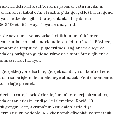
Yatırımlara
 ülkelerdeki kritik sektörlerin yabancı yatırımcıların
Karşı
nlemeleri kabul etti. Strazburg’da gerçekleştirilen genel
Koruma
arı iletkenler gibi stratejik alanlarda yabancı
Altına
508 “Evet”, 64 “Hayır” oyu ile onaylandı.
Alıyor
için
lerde savunma, yapay zeka, kritik ham maddeler ve
 yatırımlar zorunlu incelemelere tabi tutulacak. Böylece,
amanında tespit edilip giderilmesi sağlanacak. Ayrıca,
aki iş birliğinin güçlendirilmesi ve sınır ötesi güvenlik
ğlanması hedefleniyor.
e gerçekleşiyor olsa bile, gerçek sahibi ya da kontrol eden
let olursa bu işlem de incelemeye alınacak. Yeni düzenleme,
yürürlüğe girecek.
rlerin stratejik sektörlerde, limanlar, enerji altyapıları,
rda artan etkisini endişe ile izlemekte. Kovid-19
 gerginlikler, Avrupa’nın kritik alanlarda dışa
termiştir. Bu nedenle, AB, ekonomik güvenliği ve stratejik