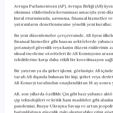
Avrupa Parlamentosu (AP), Avrupa Birliği (AB) üyesi
olumsuz etkilerinden korunması amacıyla yeni düze
kurul oturumunda, savunma, finansal hizmetler ve y
yatırımların denetlenmesine yönelik yeni kurallar, 
Bu yeni düzenlemeler çerçevesinde, AB üyesi ülke
finansal hizmetler gibi hassas sektörlerde yabancı
potansiyel güvenlik veya kamu düzeni risklerinin z
ulusal inceleme otoriteleri ile AB Komisyonu arasınd
tehditlerine karşı daha etkili bir koordinasyon sa
Bir yatırım ya da şirket işlemi, görünüşte AB içind
tarafı AB dışında bulunan bir kişi, şirket veya dev
AB Konseyi tarafından onaylandıktan 18 ay sonra 
AB, son yıllarda özellikle Çin gibi bazı yabancı aktö
çip teknolojileri ve kritik ham maddeler gibi alanla
pandemisi, Rusya-Ukrayna Savaşı ve artan jeopolitik
bağımlılığının güvenlik riski oluşturabileceğini gös