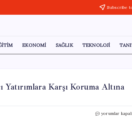
Subscribe t
ĞİTİM
EKONOMİ
SAĞLIK
TEKNOLOJİ
TANI
cı Yatırımlara Karşı Koruma Altına
AB,
yorumlar kapal
Stratejik
Sektörleri
Yabancı