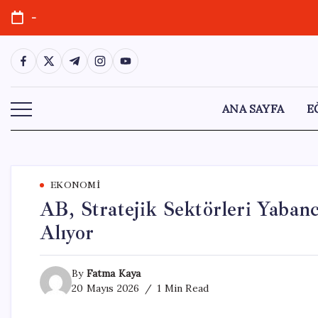
Skip
-
to
content
https://www.facebook.com/
https://twitter.com/
https://t.me/
https://www.instagram.com/
https://youtube.com/
ANA SAYFA
E
EKONOMI
AB, Stratejik Sektörleri Yaban
Alıyor
By
Fatma Kaya
20 Mayıs 2026
1 Min Read