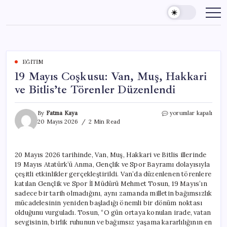
Skip
to
content
EĞITIM
19 Mayıs Coşkusu: Van, Muş, Hakkari
ve Bitlis’te Törenler Düzenlendi
19
By
Fatma Kaya
yorumlar kapalı
Mayıs
20 Mayıs 2026
2 Min Read
Coşkusu:
Van,
Muş,
20 Mayıs 2026 tarihinde, Van, Muş, Hakkari ve Bitlis illerinde
Hakkari
19 Mayıs Atatürk’ü Anma, Gençlik ve Spor Bayramı dolayısıyla
ve
Bitlis’te
çeşitli etkinlikler gerçekleştirildi. Van’da düzenlenen törenlere
Törenler
katılan Gençlik ve Spor İl Müdürü Mehmet Tosun, 19 Mayıs’ın
Düzenlendi
sadece bir tarih olmadığını, aynı zamanda milletin bağımsızlık
için
mücadelesinin yeniden başladığı önemli bir dönüm noktası
olduğunu vurguladı. Tosun, “O gün ortaya konulan irade, vatan
sevgisinin, birlik ruhunun ve bağımsız yaşama kararlılığının en