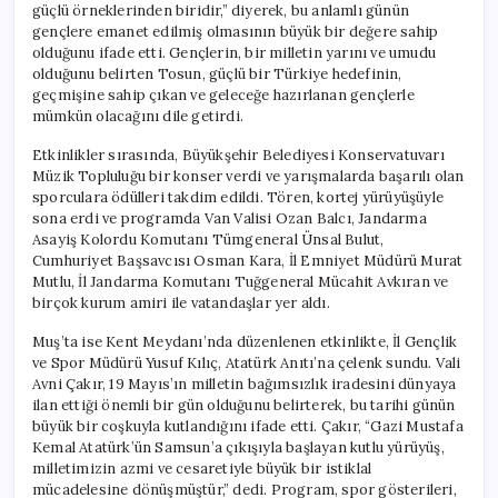
güçlü örneklerinden biridir,” diyerek, bu anlamlı günün
gençlere emanet edilmiş olmasının büyük bir değere sahip
olduğunu ifade etti. Gençlerin, bir milletin yarını ve umudu
olduğunu belirten Tosun, güçlü bir Türkiye hedefinin,
geçmişine sahip çıkan ve geleceğe hazırlanan gençlerle
mümkün olacağını dile getirdi.
Etkinlikler sırasında, Büyükşehir Belediyesi Konservatuvarı
Müzik Topluluğu bir konser verdi ve yarışmalarda başarılı olan
sporculara ödülleri takdim edildi. Tören, kortej yürüyüşüyle
sona erdi ve programda Van Valisi Ozan Balcı, Jandarma
Asayiş Kolordu Komutanı Tümgeneral Ünsal Bulut,
Cumhuriyet Başsavcısı Osman Kara, İl Emniyet Müdürü Murat
Mutlu, İl Jandarma Komutanı Tuğgeneral Mücahit Avkıran ve
birçok kurum amiri ile vatandaşlar yer aldı.
Muş’ta ise Kent Meydanı’nda düzenlenen etkinlikte, İl Gençlik
ve Spor Müdürü Yusuf Kılıç, Atatürk Anıtı’na çelenk sundu. Vali
Avni Çakır, 19 Mayıs’ın milletin bağımsızlık iradesini dünyaya
ilan ettiği önemli bir gün olduğunu belirterek, bu tarihi günün
büyük bir coşkuyla kutlandığını ifade etti. Çakır, “Gazi Mustafa
Kemal Atatürk’ün Samsun’a çıkışıyla başlayan kutlu yürüyüş,
milletimizin azmi ve cesaretiyle büyük bir istiklal
mücadelesine dönüşmüştür,” dedi. Program, spor gösterileri,