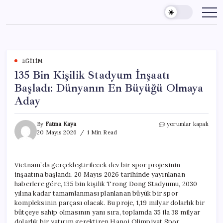
Skip
to
content
EĞITIM
135 Bin Kişilik Stadyum İnşaatı
Başladı: Dünyanın En Büyüğü Olmaya
Aday
135
By
Fatma Kaya
yorumlar kapalı
Bin
20 Mayıs 2026
1 Min Read
Kişilik
Stadyum
İnşaatı
Vietnam’da gerçekleştirilecek dev bir spor projesinin
Başladı:
inşaatına başlandı. 20 Mayıs 2026 tarihinde yayınlanan
Dünyanın
En
haberlere göre, 135 bin kişilik Trong Dong Stadyumu, 2030
Büyüğü
yılına kadar tamamlanması planlanan büyük bir spor
Olmaya
kompleksinin parçası olacak. Bu proje, 1,19 milyar dolarlık bir
Aday
bütçeye sahip olmasının yanı sıra, toplamda 35 ila 38 milyar
için
dolarlık bir yatırım gerektiren Hanoi Olimpiyat Spor