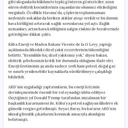
gibi sloganlarla hükümete tepki gösteren göstericiler, uzun
süren elektrik kesintilerinin yaşamlarını olumsuz etkilediğini
vurguladı. Özellikle Havana’da, çöplerin toplanmaması
nedeniyle sokaklarda biriken atıklar ateşe verildi ve bu durum
hava kirliliğini artırarak sağlık sorunlarına yol açtı. Sağlık
uzmanları, artan hava kirliliğinin salgın riskini de beraberinde
getirdiğine dikkat çekti.
Küba Enerji ve Maden Bakanı Vicente de la O Levy, yaptığı
açıklamada ülkedeki dizel yakıt rezervlerinin tükendiğini
belirtti. “Kesinlikle hiç dizel yakıtımız yok,” diyen bakan,
elektrik şebekesinin kritik bir durumda olduğunu ifade etti.
Enerji üretiminin şu anda sadece yerli ham petrol, doğal gaz
ve sınırlı yenilenebilir kaynaklarla sürdürülmeye çalışıldığı
bildirildi.
ABD’nin uyguladığı yaptırımların, bu enerji krizinin
derinleşmesinde önemli bir rol oynadığı iddia ediliyor.
Geçtiğimiz yıl Donald Trump tarafından imzalanan bir
başkanlık kararnamesi ile, Küba’ya petrol sağlayan ülkelere ek
gümrük vergisi getirilmişti. Beyaz Saray, bu kararın ABD’nin
ulusal güvenlik çıkarlarını korumak amacıyla alındığını
belirtmişti.