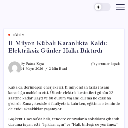
Skip
to
content
EĞITIM
11 Milyon Kübalı Karanlıkta Kaldı:
Elektriksiz Günler Halkı Bıktırdı
11
By
Fatma Kaya
yorumlar kapalı
Milyon
14 Mayıs 2026
2 Min Read
Kübalı
Karanlıkta
Kaldı:
Küba’da derinleşen enerji krizi, 11 milyondan fazla insanı
Elektriksiz
karanlığa mahkûm etti. Ülkede elektrik kesintileri günün 22
Günler
Halkı
saatine kadar ulaştı ve bu durum yaşamı durma noktasına
Bıktırdı
getirdi. Sanayi tesisleri faaliyetsiz kalırken, eğitim sisteminde
için
de ciddi aksaklıklar yaşanıyor.
Başkent Havana’da halk, tencere ve tavalarla sokaklara çıkarak
duruma isyan etti. “Işıkları açın” ve “Halk birleşirse yenilmez”